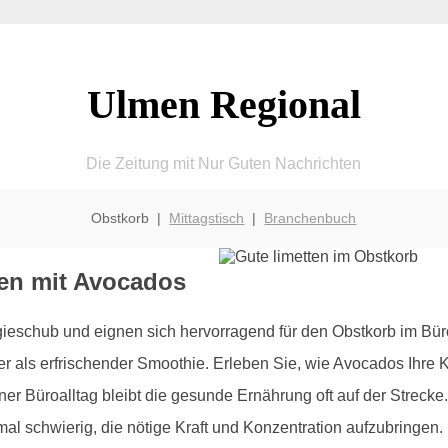
Ulmen Regional
Die Zeitung mit Nur Guten Nachrichten
Obstkorb |
Mittagstisch
|
Branchenbuch
men mit Avocados
eschub und eignen sich hervorragend für den Obstkorb im Büro. 
oder als erfrischender Smoothie. Erleben Sie, wie Avocados Ihre 
er Büroalltag bleibt die gesunde Ernährung oft auf der Streck
l schwierig, die nötige Kraft und Konzentration aufzubringen. 