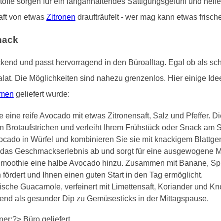
stoffe sorgen für ein langanhaltendes Sättigungsgefühl und hel
aft von etwas
Zitronen
draufträufelt - wer mag kann etwas frisch
nack
ckend und passt hervorragend in den Büroalltag. Egal ob als sc
Salat. Die Möglichkeiten sind nahezu grenzenlos. Hier einige Id
lmen
geliefert wurde:
 eine reife Avocado mit etwas Zitronensaft, Salz und Pfeffer. D
 Brotaufstrichen und verleiht Ihrem Frühstück oder Snack am 
ocado in Würfel und kombinieren Sie sie mit knackigem Blattg
t das Geschmackserlebnis ab und sorgt für eine ausgewogene M
moothie eine halbe Avocado hinzu. Zusammen mit Banane, Spin
 fördert und Ihnen einen guten Start in den Tag ermöglicht.
che Guacamole, verfeinert mit Limettensaft, Koriander und Knobl
agend als gesunder Dip zu Gemüsesticks in der Mittagspause.