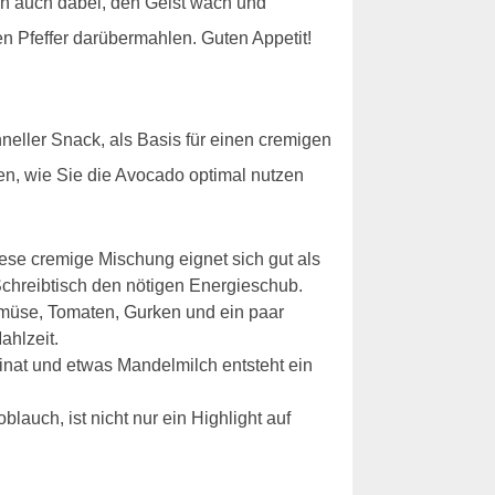
fen auch dabei, den Geist wach und
en Pfeffer darübermahlen. Guten Appetit!
hneller Snack, als Basis für einen cremigen
een, wie Sie die Avocado optimal nutzen
iese cremige Mischung eignet sich gut als
Schreibtisch den nötigen Energieschub.
emüse, Tomaten, Gurken und ein paar
ahlzeit.
at und etwas Mandelmilch entsteht ein
auch, ist nicht nur ein Highlight auf