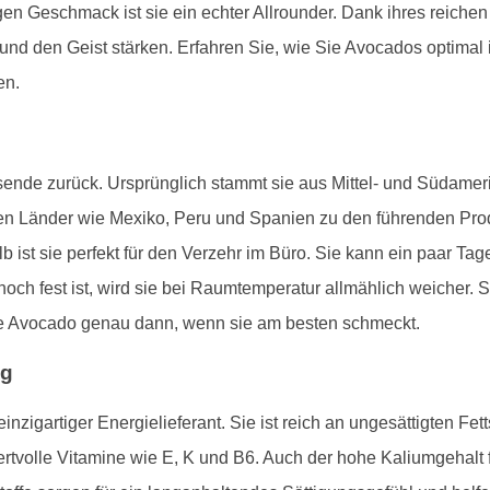
 Geschmack ist sie ein echter Allrounder. Dank ihres reichen Näh
und den Geist stärken. Erfahren Sie, wie Sie Avocados optimal in
en.
sende zurück. Ursprünglich stammt sie aus Mittel- und Südameri
en Länder wie Mexiko, Peru und Spanien zu den führenden Pr
alb ist sie perfekt für den Verzehr im Büro. Sie kann ein paar Tag
noch fest ist, wird sie bei Raumtemperatur allmählich weicher. 
e Avocado genau dann, wenn sie am besten schmeckt.
ag
einzigartiger Energielieferant. Sie ist reich an ungesättigten Fe
ertvolle Vitamine wie E, K und B6. Auch der hohe Kaliumgehalt 